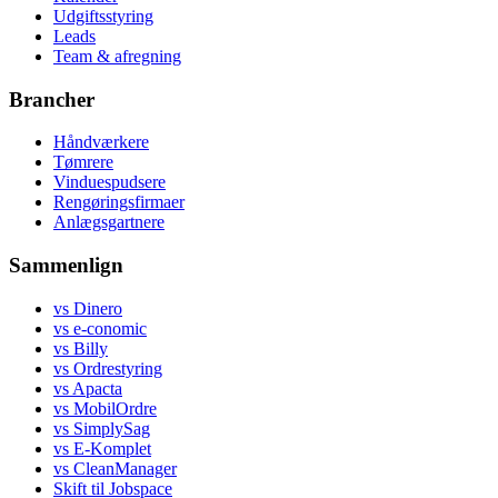
Udgiftsstyring
Leads
Team & afregning
Brancher
Håndværkere
Tømrere
Vinduespudsere
Rengøringsfirmaer
Anlægsgartnere
Sammenlign
vs Dinero
vs e-conomic
vs Billy
vs Ordrestyring
vs Apacta
vs MobilOrdre
vs SimplySag
vs E-Komplet
vs CleanManager
Skift til Jobspace