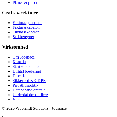
Planer & priser
Gratis værktøjer
Faktura-generator
Fakturaskabelon
Tilbudsskabelon
Stakberegner
Virksomhed
Om Jobspace
Kontakt
Start virksomhed
Digital bogføring
Dine data
Sikkerhed & GDPR
Privatlivspolitik
Databehandleraftale
Underdatabehandlere
Vilkår
©
2026
Wybrandt Solutions · Jobspace