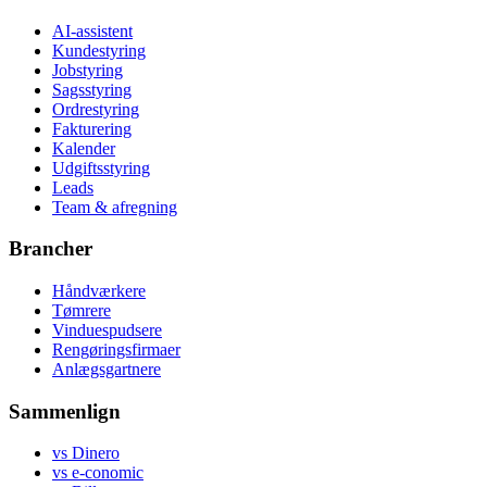
AI-assistent
Kundestyring
Jobstyring
Sagsstyring
Ordrestyring
Fakturering
Kalender
Udgiftsstyring
Leads
Team & afregning
Brancher
Håndværkere
Tømrere
Vinduespudsere
Rengøringsfirmaer
Anlægsgartnere
Sammenlign
vs Dinero
vs e-conomic