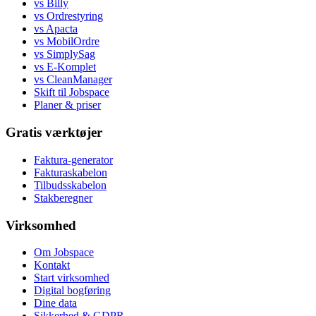
vs Billy
vs Ordrestyring
vs Apacta
vs MobilOrdre
vs SimplySag
vs E-Komplet
vs CleanManager
Skift til Jobspace
Planer & priser
Gratis værktøjer
Faktura-generator
Fakturaskabelon
Tilbudsskabelon
Stakberegner
Virksomhed
Om Jobspace
Kontakt
Start virksomhed
Digital bogføring
Dine data
Sikkerhed & GDPR