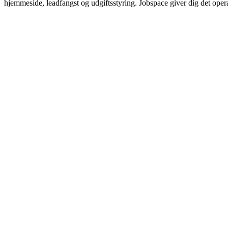
hjemmeside, leadfangst og udgiftsstyring. Jobspace giver dig det operat
169 kr/md pr. bruger
10.000 kr i engangsopstart
Ingen hjemmeside eller leadfangst
Ingen selvstændig udgiftsstyring